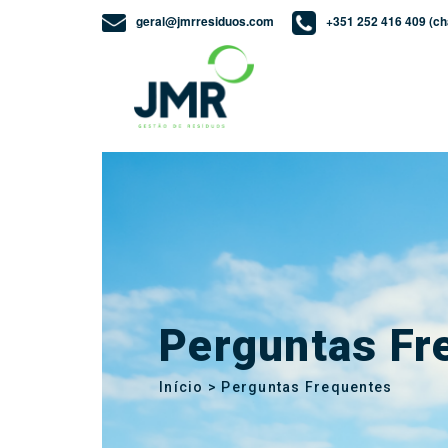
geral@jmrresiduos.com
+351 252 416 409 (ch
Perguntas Fr
Início > Perguntas Frequentes